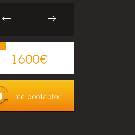
X
1600€