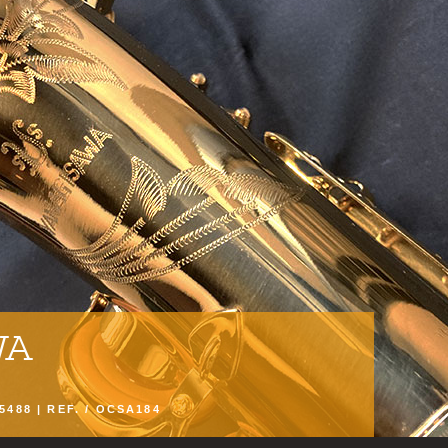
WA
75488 | REF. / OCSA184