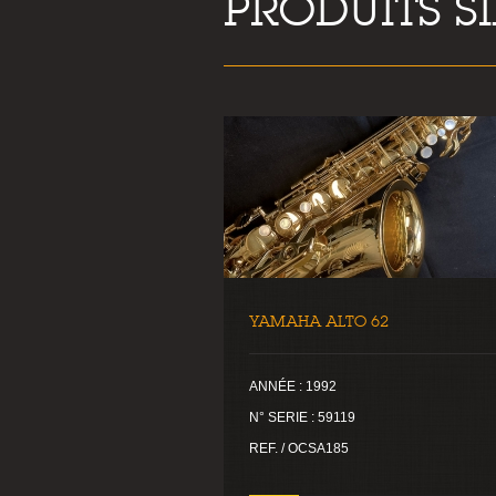
PRODUITS S
YAMAHA ALTO 62
ANNÉE : 1992
N° SERIE : 59119
REF. / OCSA185