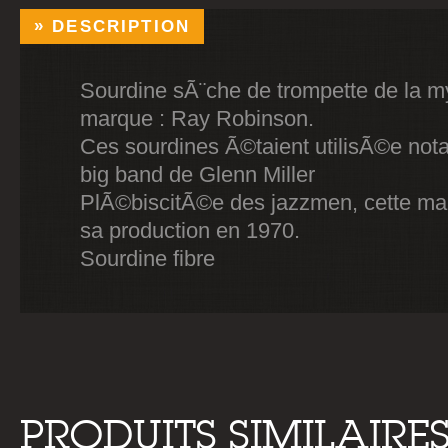
DESCRIPTION
Sourdine sÃ¨che de trompette de la m
marque : Ray Robinson.
Ces sourdines Ã©taient utilisÃ©e not
big band de Glenn Miller
PlÃ©biscitÃ©e des jazzmen, cette ma
sa production en 1970.
Sourdine fibre
PRODUITS SIMILAIRE