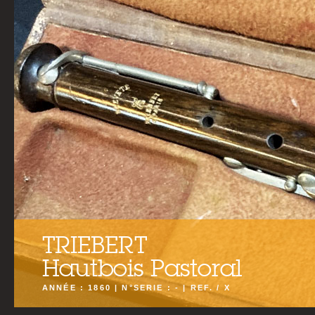
TRIEBERT
Hautbois Pastoral
ANNÉE : 1860 | N°SERIE : - | REF. / X