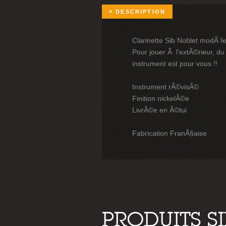
DESCRIPTION
Clarinette Sib Noblet modÃ¨l
Pour jouer Ã l'extÃ©rieur, du 
instrument est pour vous !!
Instrument rÃ©visÃ©
Finition nickelÃ©e
LivrÃ©e en Ã©tui
Fabrication FranÃ§aise
PRODUITS S