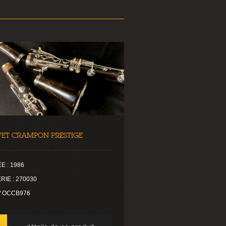
FET CRAMPON PRESTIGE
E : 1986
RIE : 270030
 / OCCB976