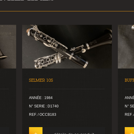
SELMER 10S
BUF
ANNÉE : 1984
ANNÉ
N° SERIE : D1740
N° SE
REF. / OCCB183
REF.