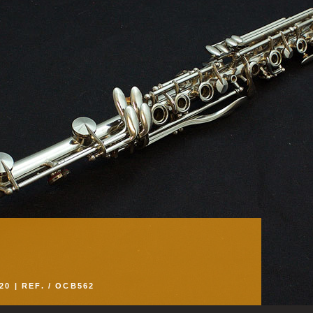
20 | REF. / OCB562