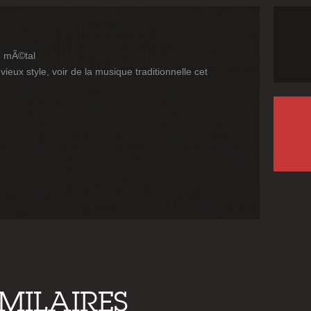
e mÃ©tal
vieux style, voir de la musique traditionnelle cet
IMILAIRES