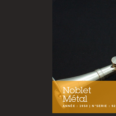
Noblet
Métal
ANNÉE : 1950 | N°SERIE : 92