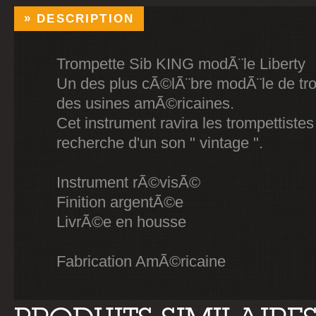
DESCRIPTION
Trompette Sib KING modÃ¨le Liberty
Un des plus cÃ©lÃ¨bre modÃ¨le de tr
des usines amÃ©ricaines.
Cet instrument ravira les trompettistes
recherche d'un son " vintage ".
Instrument rÃ©visÃ©
Finition argentÃ©e
LivrÃ©e en housse
Fabrication AmÃ©ricaine