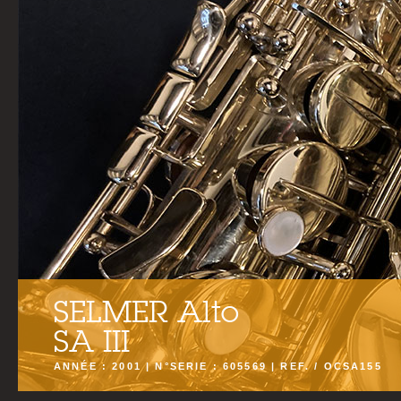
SELMER Alto
SA III
ANNÉE : 2001 | N°SERIE : 605569 | REF. / OCSA155