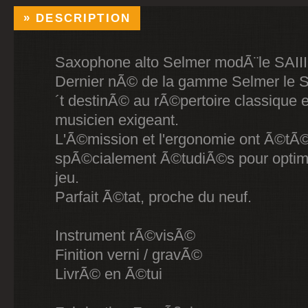
DESCRIPTION
Saxophone alto Selmer modÃ¨le SAIII
Dernier nÃ© de la gamme Selmer le SI
´t destinÃ© au rÃ©pertoire classique e
musicien exigeant.
L'Ã©mission et l'ergonomie ont Ã©tÃ
spÃ©cialement Ã©tudiÃ©s pour optim
jeu.
Parfait Ã©tat, proche du neuf.
Instrument rÃ©visÃ©
Finition verni / gravÃ©
LivrÃ© en Ã©tui